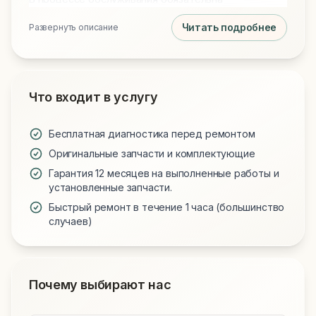
профессиональная чистка от пыли и замена
Читать подробнее
Развернуть описание
термопасты на Arctic MX-4 или MX-6 для
идеального охлаждения. Мы используем только
проверенные запчасти и предоставляем гарантию
на все виды работ.
Что входит в услугу
Бесплатная диагностика перед ремонтом
Оригинальные запчасти и комплектующие
Гарантия 12 месяцев на выполненные работы и
установленные запчасти.
Быстрый ремонт в течение 1 часа (большинство
случаев)
Почему выбирают нас