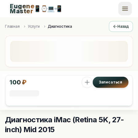
Eugene
📱
⌚
💻
📲
EugeneMaster -
Master
Apple Diagnostics & Engineering Authority in Saint Peters
Главная
Услуги
Диагностика
Назад
100 ₽
Записаться
Диагностика
iMac (Retina 5K, 27-
inch) Mid 2015