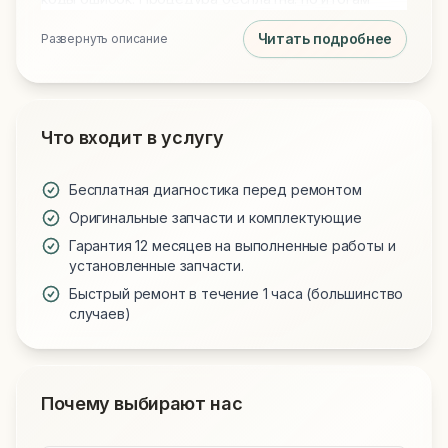
выдаём понятный отчёт с причиной поломки и
Читать подробнее
Развернуть описание
списком работ, чтобы оценить ремонт до покупки
запчастей. Также можно пройти
онлайн‑самодиагностику: загрузите системный лог
на странице http://localhost:3000/self-diagnostics и
получите предварительный вывод без визита в
Что входит в услугу
сервис.
Бесплатная диагностика перед ремонтом
Оригинальные запчасти и комплектующие
Гарантия 12 месяцев на выполненные работы и
установленные запчасти.
Быстрый ремонт в течение 1 часа (большинство
случаев)
Почему выбирают нас