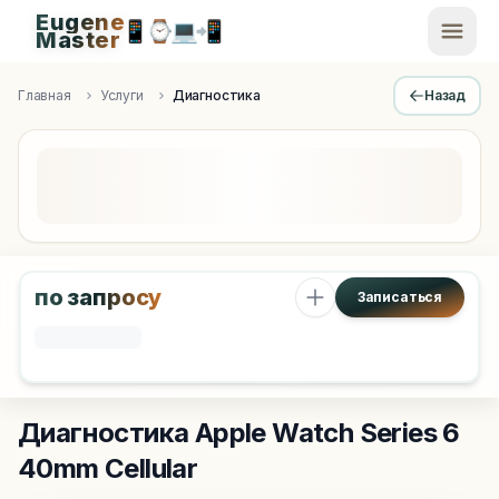
Eugene
📱
⌚
💻
📲
EugeneMaster -
Master
Apple Diagnostics & Engineering Authority in Saint Peters
Главная
Услуги
Диагностика
Назад
по запросу
Записаться
Диагностика
Apple Watch Series 6
40mm Cellular