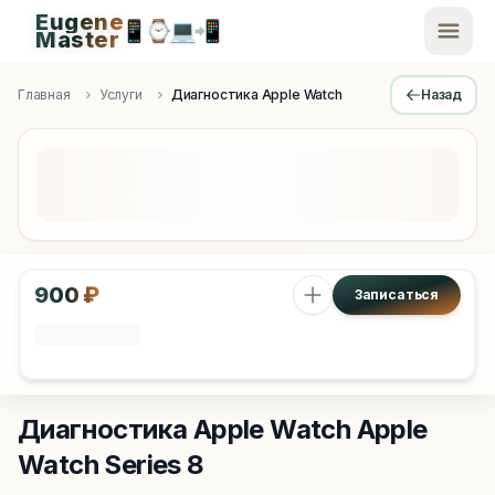
Eugene
📱
⌚
💻
📲
EugeneMaster -
Master
Apple Diagnostics & Engineering Authority in Saint Peters
Главная
Услуги
Диагностика Apple Watch
Назад
900 ₽
Записаться
Диагностика Apple Watch
Apple
Watch Series 8