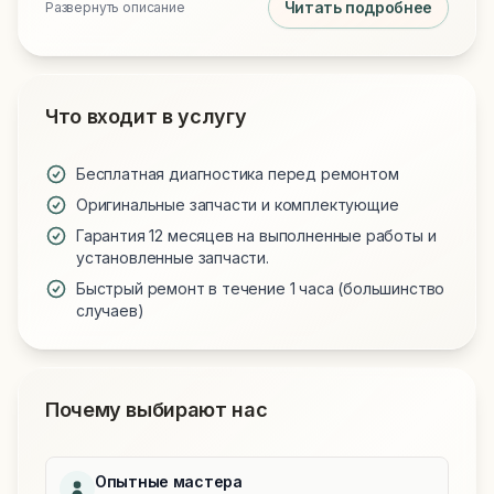
Читать подробнее
Развернуть описание
порт зарядки снаружи, снимает нижний модуль,
осматривает шлейф, удаляет окислы и загрязнения
специальными щетками и изопропиловым спиртом,
при необходимости продувает разъем сжатым
воздухом. После сборки проверяется работа
Что входит в услугу
зарядки, передача данных по кабелю и отсутствие
сообщений об ошибках в разъеме; если
Бесплатная диагностика перед ремонтом
загрязнение было причиной неисправности, чистка
Оригинальные запчасти и комплектующие
позволяет избежать более дорогой замены
шлейфа.​​
Гарантия 12 месяцев на выполненные работы и
установленные запчасти.
Быстрый ремонт в течение 1 часа (большинство
случаев)
Почему выбирают нас
Опытные мастера