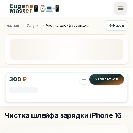
Eugene
📱
⌚
💻
📲
EugeneMaster -
Master
Apple Diagnostics & Engineering Authority in Saint Peters
Главная
Услуги
Чистка шлейфа зарядки
Назад
300 ₽
Записаться
Чистка шлейфа зарядки
iPhone 16