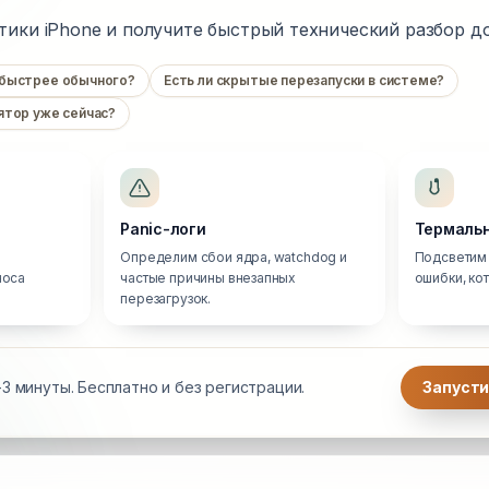
тики iPhone и получите быстрый технический разбор до
 быстрее обычного?
Есть ли скрытые перезапуски в системе?
ятор уже сейчас?
Panic-логи
Термальн
Определим сбои ядра, watchdog и
Подсветим 
носа
частые причины внезапных
ошибки, ко
перезагрузок.
3 минуты. Бесплатно и без регистрации.
Запусти