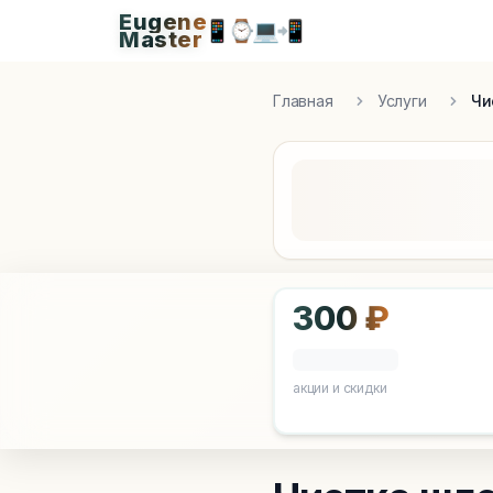
Eugene
Eugen
📱
⌚
💻
📲
Master
Apple Diagnostics & Engineering Authority in S
Главная
Услуги
Чи
300 ₽
акции и скидки