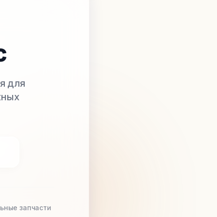
с
я для
жных
ьные запчасти