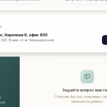
О
рг
,
Кирочная 9, офис 605
 605 (5 мин. от м. Чернышевская)
Задайте вопрос маст
Ответим быстро, поможем с оц
ы
записью на ремонт
кой