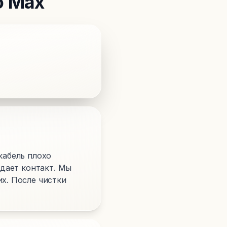
o Max
кабель плохо
адает контакт. Мы
их. После чистки