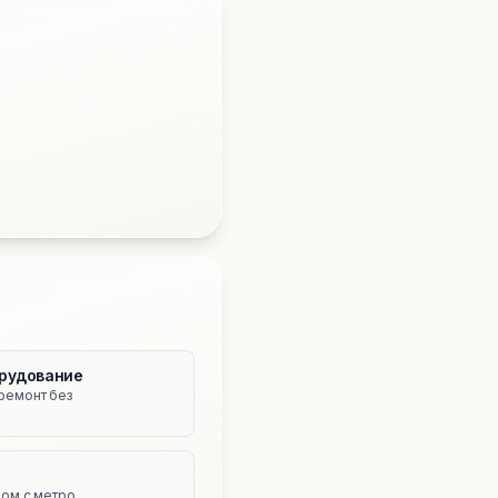
рудование
ремонт без
е
ом с метро.