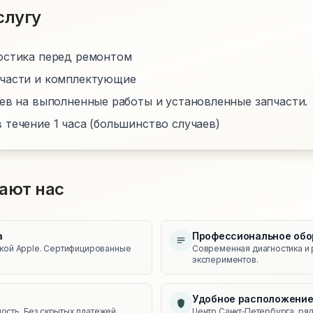
слугу
остика перед ремонтом
пчасти и комплектующие
цев на выполненные работы и установленные запчасти.
 течение 1 часа (большинство случаев)
ают нас
а
Профессиональное обо
икой Apple. Сертифицированные
Современная диагностика и 
экспериментов.
Удобное расположени
сть. Без скрытых платежей.
Центр Санкт‑Петербурга, ряд