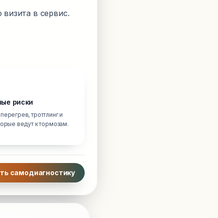
 визита в сервис.
ые риски
перегрев, троттлинг и
торые ведут к тормозам.
ть самодиагностику