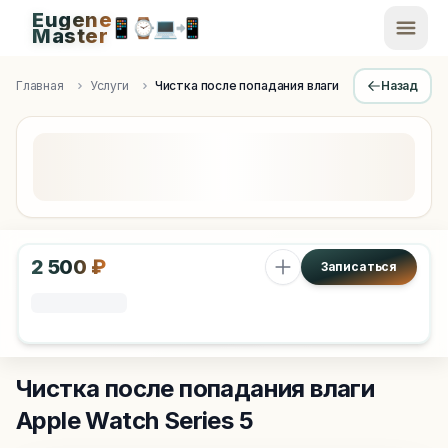
Eugene
📱
⌚
💻
📲
EugeneMaster -
Master
Apple Diagnostics & Engineering Authority in Saint Peters
Главная
Услуги
Чистка после попадания влаги
Назад
2 500 ₽
Записаться
Чистка после попадания влаги
Apple Watch Series 5