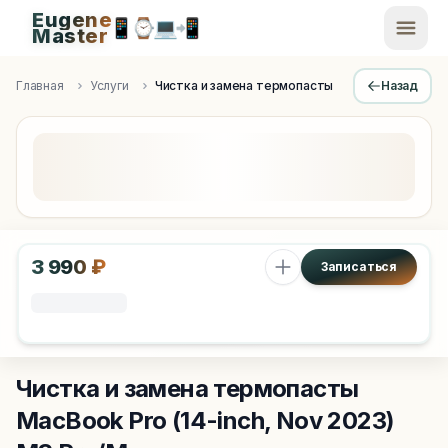
Eugene
📱
⌚
💻
📲
EugeneMaster -
Master
Apple Diagnostics & Engineering Authority in Saint Peters
Главная
Услуги
Чистка и замена термопасты
Назад
3 990 ₽
Записаться
Чистка и замена термопасты
MacBook Pro (14-inch, Nov 2023)