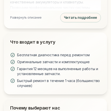
качественные аккумуляторы и клавиатуры.
Проводим профессиональную чистку системы
охлаждения с заменой термопасты. Быстрая
Читать подробнее
Развернуть описание
диагностика и гарантия на выполненную услугу:
Чистка и замена термопасты.
Что входит в услугу
Бесплатная диагностика перед ремонтом
Оригинальные запчасти и комплектующие
Гарантия 12 месяцев на выполненные работы и
установленные запчасти.
Быстрый ремонт в течение 1 часа (большинство
случаев)
Почему выбирают нас