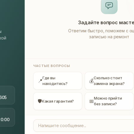
Задайте вопрос маст
Ответим быстро, поможем с оц
ы
записью на ремонт
кой
ЧАСТЫЕ ВОПРОСЫ
Где вы
Сколько стоит
📍
💰
находитесь?
замена экрана?
605
Можно прийти
🛡
📅
Какая гарантия?
без записи?
20:00