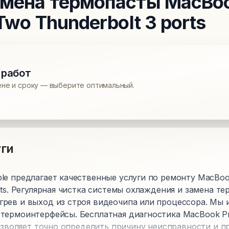
амена термопасты
MacBook
 Two Thunderbolt 3 ports
 работ
ене и сроку — выберите оптимальный.
ги
e предлагает качественные услуги по ремонту MacBook 
rts. Регулярная чистка системы охлаждения и замена т
рев и выход из строя видеочипа или процессора. Мы 
термоинтерфейсы. Бесплатная диагностика MacBook Pro 
позволяет точно определить причину неисправности и 