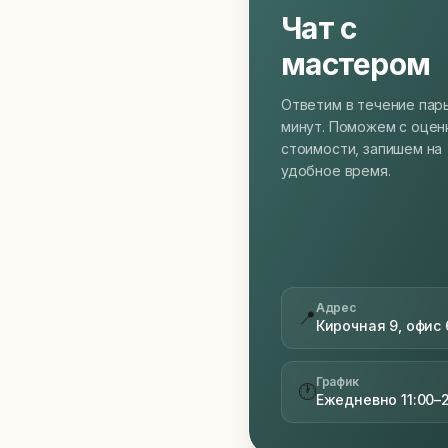
Чат с
мастером
Ответим в течение пар
минут. Поможем с оцен
стоимости, запишем на
удобное время.
Адрес
📍
Кирочная 9, офис 
График
🕐
Ежедневно 11:00–