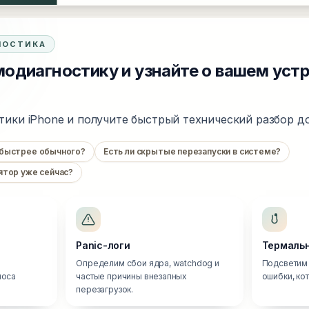
НОСТИКА
одиагностику и узнайте о вашем уст
тики iPhone и получите быстрый технический разбор до
 быстрее обычного?
Есть ли скрытые перезапуски в системе?
ятор уже сейчас?
Panic-логи
Термальн
Определим сбои ядра, watchdog и
Подсветим 
носа
частые причины внезапных
ошибки, ко
перезагрузок.