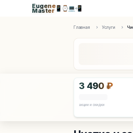
Eugene
Eugen
📱
⌚
💻
📲
Master
Apple Diagnostics & Engineering Authority in S
Главная
Услуги
Чи
3 490 ₽
акции и скидки