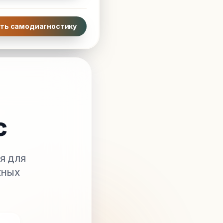
ть самодиагностику
с
я для
жных