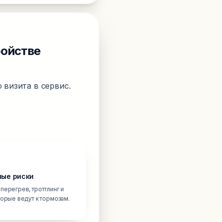
ройстве
 визита в сервис.
ые риски
перегрев, троттлинг и
торые ведут к тормозам.