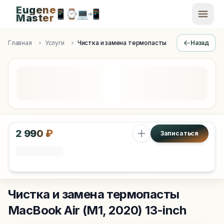
Eugene
📱
⌚
💻
📲
EugeneMaster -
Master
Apple Diagnostics & Engineering Authority in Saint Peters
Главная
Услуги
Чистка и замена термопасты
Назад
2 990 ₽
Записаться
Чистка и замена термопасты
MacBook Air (M1, 2020) 13-inch