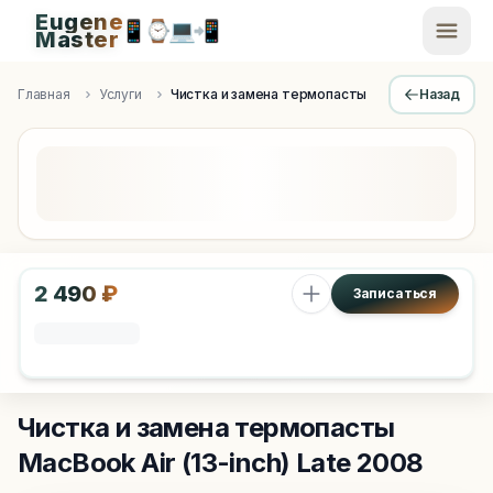
Eugene
📱
⌚
💻
📲
EugeneMaster -
Master
Apple Diagnostics & Engineering Authority in Saint Peters
Главная
Услуги
Чистка и замена термопасты
Назад
2 490 ₽
Записаться
Чистка и замена термопасты
MacBook Air (13-inch) Late 2008