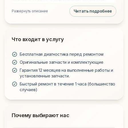
модули, новые аккумуляторы и клавиатуры для
Читать подробнее
Развернуть описание
всех моделей. Обращаясь к нам, вы получаете
технически грамотный подход и надежную работу
вашего устройства.
Что входит в услугу
Бесплатная диагностика перед ремонтом
Оригинальные запчасти и комплектующие
Гарантия 12 месяцев на выполненные работы и
установленные запчасти.
Быстрый ремонт в течение 1 часа (большинство
случаев)
Почему выбирают нас