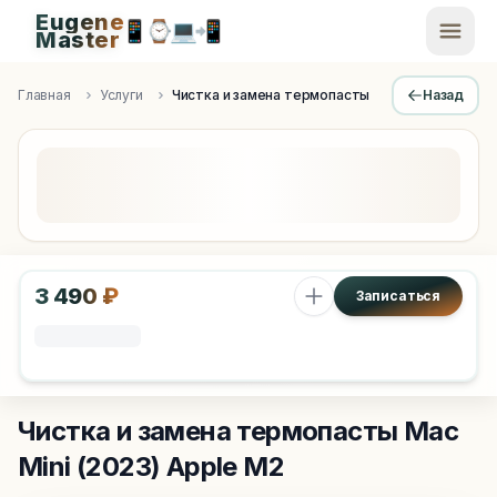
Eugene
📱
⌚
💻
📲
EugeneMaster -
Master
Apple Diagnostics & Engineering Authority in Saint Peters
Главная
Услуги
Чистка и замена термопасты
Назад
3 490 ₽
Записаться
Чистка и замена термопасты
Mac
Mini (2023) Apple M2