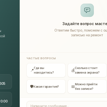
Задайте вопрос маст
Ответим быстро, поможем с оц
ы
записью на ремонт
кой
ЧАСТЫЕ ВОПРОСЫ
Где вы
Сколько стоит
📍
💰
находитесь?
замена экрана?
605
Можно прийти
🛡
📅
Какая гарантия?
без записи?
20:00