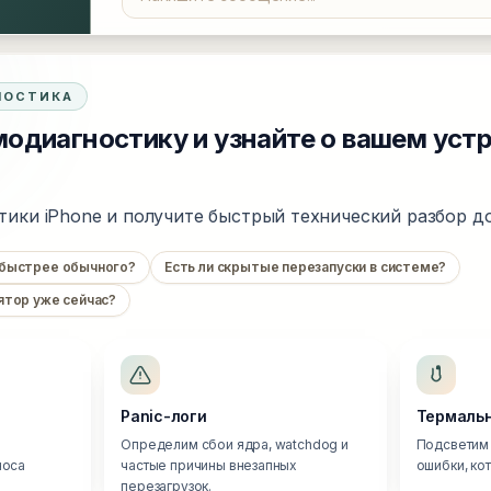
НОСТИКА
одиагностику и узнайте о вашем уст
тики iPhone и получите быстрый технический разбор до
 быстрее обычного?
Есть ли скрытые перезапуски в системе?
ятор уже сейчас?
Panic-логи
Термальн
Определим сбои ядра, watchdog и
Подсветим 
носа
частые причины внезапных
ошибки, ко
перезагрузок.