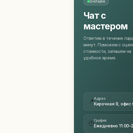
ОНЛАЙН
Чат с
мастером
Ответим в течение пар
минут. Поможем с оцен
стоимости, запишем на
удобное время.
Адрес
📍
Кирочная 9, офис 
График
🕐
Ежедневно 11:00–