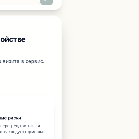
ройстве
 визита в сервис.
ые риски
перегрев, троттлинг и
торые ведут к тормозам.