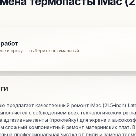
амена термопасты
iMac (2
 работ
ене и сроку — выберите оптимальный.
ги
e предлагает качественный ремонт iMac (21.5-inch) Late
ыполняется с соблюдением всех технологических регла
е адгезивные ленты (проклейку) для экрана и высокоэ
м сложный компонентный ремонт материнских плат. В
льна профессиональная чистка от пыли и замена термо