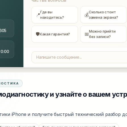
ЧАСТЫЕ ВОПРОСЫ
Где вы
Сколько стоит
📍
💰
находитесь?
замена экрана?
605
Можно прийти
🛡
📅
Какая гарантия?
без записи?
20:00
НОСТИКА
одиагностику и узнайте о вашем уст
тики iPhone и получите быстрый технический разбор до