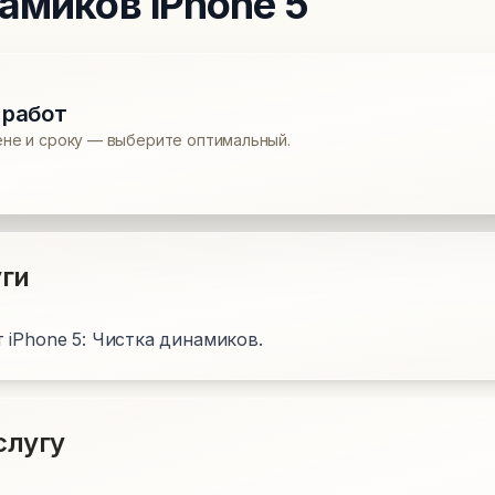
намиков
iPhone 5
 работ
ене и сроку — выберите оптимальный.
ги
 iPhone 5: Чистка динамиков.
слугу