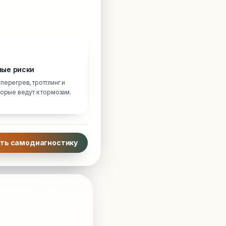
ые риски
перегрев, троттлинг и
торые ведут к тормозам.
ть самодиагностику