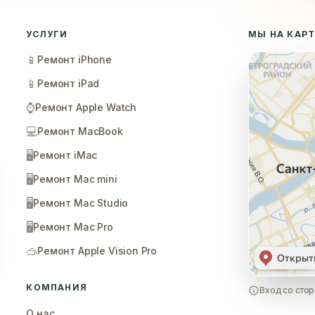
УСЛУГИ
МЫ НА КАР
📱
Ремонт iPhone
📱
Ремонт iPad
⌚
Ремонт Apple Watch
💻
Ремонт MacBook
🖥️
Ремонт iMac
🖥️
Ремонт Mac mini
🖥️
Ремонт Mac Studio
🖥️
Ремонт Mac Pro
🥽
Ремонт Apple Vision Pro
КОМПАНИЯ
Вход со стор
О нас