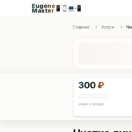
Eugene
Eugen
📱
⌚
💻
📲
Master
Apple Diagnostics & Engineering Authority in S
Главная
Услуги
Чи
300 ₽
акции и скидки