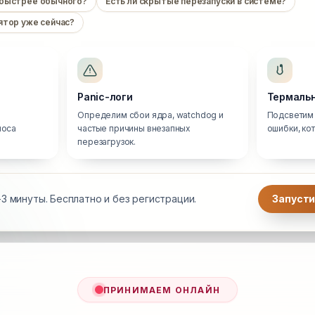
 быстрее обычного?
Есть ли скрытые перезапуски в системе?
ятор уже сейчас?
Panic-логи
Термальн
Определим сбои ядра, watchdog и
Подсветим 
носа
частые причины внезапных
ошибки, ко
перезагрузок.
3 минуты. Бесплатно и без регистрации.
Запусти
ПРИНИМАЕМ ОНЛАЙН