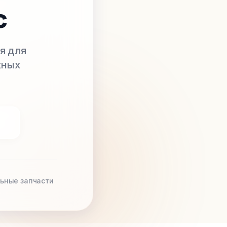
с
я для
жных
ьные запчасти