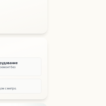
рудование
ремонт без
е
ом с метро.