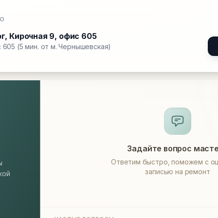
О
рг
,
Кирочная 9, офис 605
 605 (5 мин. от м. Чернышевская)
Задайте вопрос маст
Ответим быстро, поможем с оц
ы
записью на ремонт
кой